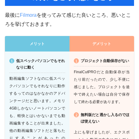
最後に
Filmora
を使ってみて感じた良いところ、悪いとこ
ろを挙げておきます。
メリット
デメリット
低スペックパソコンでもそれ
プロジェクト自動保存がない
なりに動く
FinalCutPROだと自動保存が当
動画編集ソフトなのに低スペッ
たり前だったので、少し不便に
クパソコンでもそれなりに動作
感じました。プロジェクトを途
するってのはなかなかのアドバ
中で終えたい場合は自分で保存
ンテージだと思います。メモリ
して終わる必要があります。
4GBしかないノートパソコンで
無料版だと透かし入るのでほ
も、軽快とはいかないまでも動
ぼ使えない
画編集することが出来ました。
他の動画編集ソフトだと落ちた
上にも挙げましたが、エクスポ
りすることがあったの