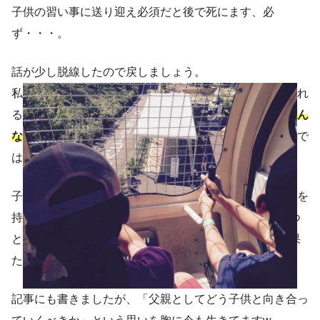
子供の習い事に送り迎え必須だと後で死にます、必
ず・・・。
話が少し脱線したので戻しましょう。
私も当時は子供に「どこか連れて行って〜！」って言われ
るのが面倒で仕方なかったのですが、
「あぁ。もっと色ん
なところに連れて行ってあげればよかったなー」
って今で
は後悔しています。
関西サイクルスポーツセンターに
て（4年前？）
子供を色んなところに連れて行って、色んなことに興味を
持たせたり、チャレンジ出来る機会を与えるのが”親のつ
とめ”だったのかなーと。そういう意味では親の役目を果
たせなくて残念だったかな、と。
記事にも書きましたが、「父親としてどう子供と向き合っ