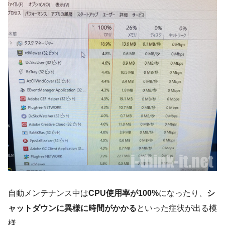
自動メンテナンス中は
CPU使用率が100%
になったり、
シ
ャットダウンに異様に時間がかかる
といった症状が出る模
様。