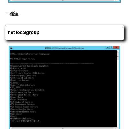
・確認
net localgroup