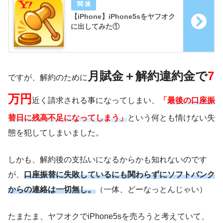
【iPhone】iPhone5sをヤフオク
に出してみた①
月賦金＋解約違約金で
7
ですが、解約のために
万円
近く請求される事になってしまい、
「
最後の口座振
替日に残高不足になってしまう」
という何とも情けない失
態を犯してしまいました。
しかも、解約後の支払いになるからかも知れないのです
が、
口座振替に失敗しているにも関わらずにソフトバンク
からの連絡は一切無し。
（一体、どーなっとんじゃい）
たまたま、ヤフオクでiPhone5sを売ろうと考えていて、