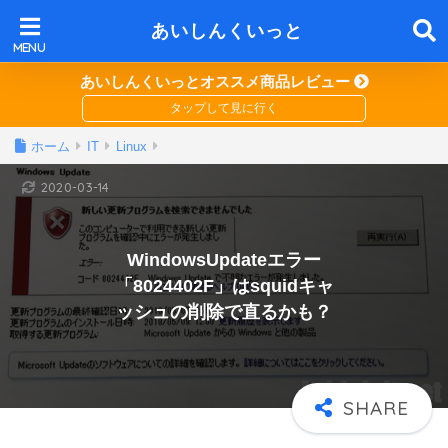
あいしんくいっと
あいしんくいっとオススメ商品レビュー
ホーム
IT
Linux
2020-03-14
WindowsUpdateエラー
「8024402F」はsquidキャ
ッシュの削除で直るかも？