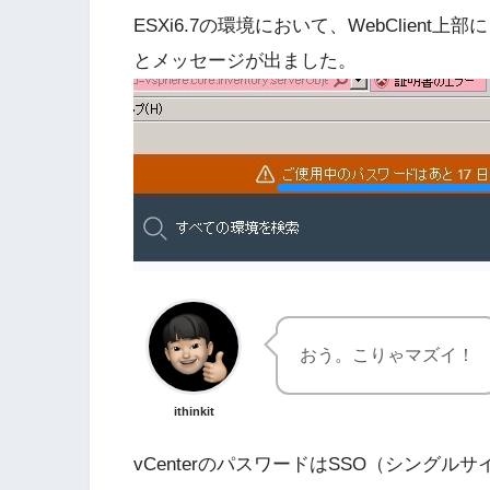
ESXi6.7の環境において、WebClien
とメッセージが出ました。
おう。こりゃマズイ！
ithinkit
vCenterのパスワードはSSO（シング