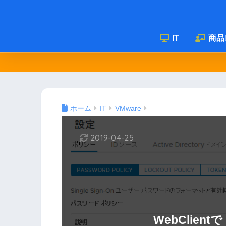
IT
商品
ホーム
IT
VMware
2019-04-25
WebClie