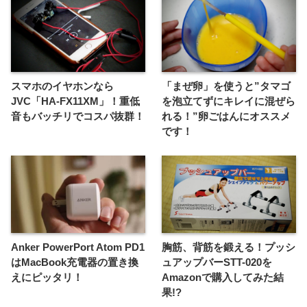
スマホのイヤホンなら
「まぜ卵」を使うと”タマゴ
JVC「HA-FX11XM」！重低
を泡立てずにキレイに混ぜら
音もバッチリでコスパ抜群！
れる！”卵ごはんにオススメ
です！
Anker PowerPort Atom PD1
胸筋、背筋を鍛える！プッシ
はMacBook充電器の置き換
ュアップバーSTT-020を
えにピッタリ！
Amazonで購入してみた結
果!?