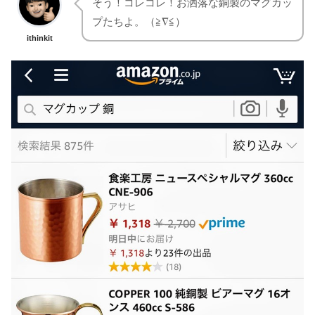
そう！コレコレ！お洒落な銅製のマグカッ
プたちよ。（≧∇≦）
ithinkit