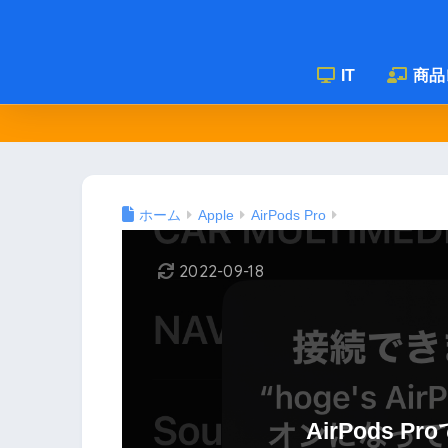
IT
商品
ホーム
Apple
AirPods Pro
2022-09-18
AirPods 