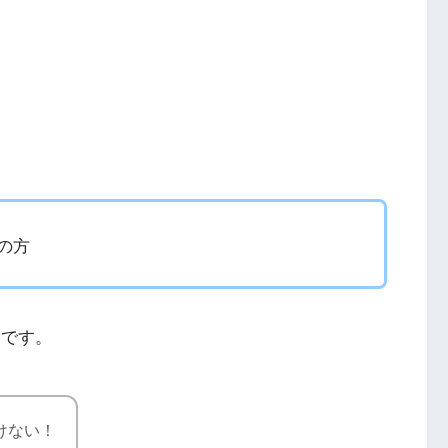
りの方
）です。
聴けない！