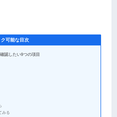
ック可能な目次
時に確認したい9つの項目
も
てみる