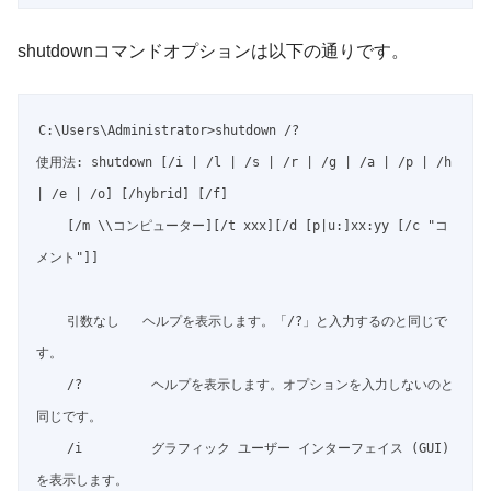
shutdownコマンドオプションは以下の通りです。
C:\Users\Administrator>shutdown /?

使用法: shutdown [/i | /l | /s | /r | /g | /a | /p | /h 
| /e | /o] [/hybrid] [/f]

    [/m \\コンピューター][/t xxx][/d [p|u:]xx:yy [/c "コ
メント"]]

    引数なし   ヘルプを表示します。「/?」と入力するのと同じで
す。

    /?         ヘルプを表示します。オプションを入力しないのと
同じです。

    /i         グラフィック ユーザー インターフェイス (GUI) 
を表示します。
