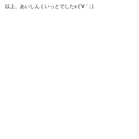
以上、あいしんくいっとでしたε-(´∀｀; )