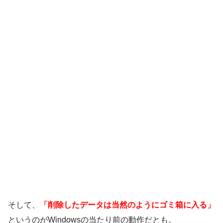
そして、
「削除したデータは当然のようにゴミ箱に入る」
というのがWindowsの当たり前の動作だとも。
（ただし、
「Shift」+「Del」による完全削除
は除く）