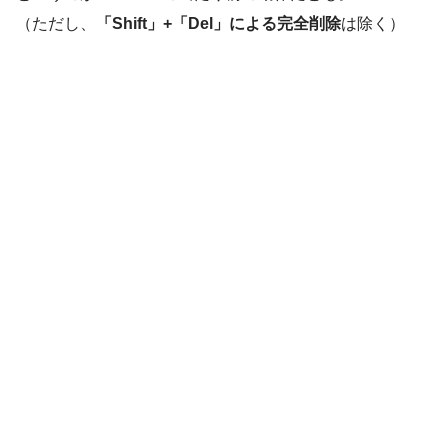
でもって、
削除対象のファイルが多かったり、削除用のス
クリプトを用意したりするときはコマンドでやる
のも一般
的だと。