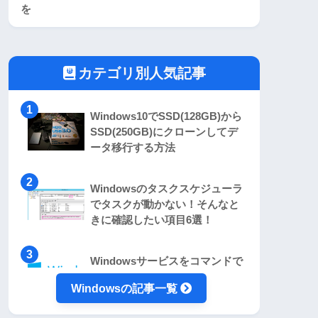
を
カテゴリ別人気記事
Windows10でSSD(128GB)から
SSD(250GB)にクローンしてデ
ータ移行する方法
Windowsのタスクスケジューラ
でタスクが動かない！そんなと
きに確認したい項目6選！
Windowsサービスをコマンドで
起動・停止、自動起動無効化・
Windowsの記事一覧
有効化する方法