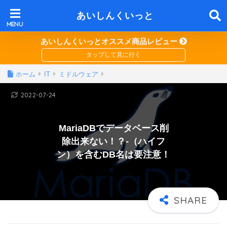
あいしんくいっと
あいしんくいっとオススメ商品レビュー
ホーム
IT
ミドルウェア
2022-07-24
MariaDBでデータベース削
除出来ない！？-（ハイフ
ン）を含むDB名は要注意！