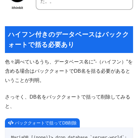
た。。
ithinkit
ハイフン付きのデータベースはバックク
ォートで括る必要あり
色々調べているうち、データベース名に”-（ハイフン）”を
含める場合はバッククォートでDB名を括る必要があると
いうことが判明。
さっそく、DB名をバッククォートで括って削除してみる
と、
バッククォートで括ってDB削除
MariaDB [(none)]> drop database `server-world`;
