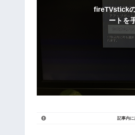
fireTVst
ートを
記事内に