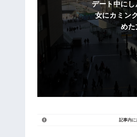
デート中にし
女にカミン
めた
記事内に