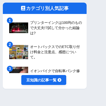
カテゴリ別人気記事
プリンターインクは100均のもの
で大丈夫!?試して分かった結論
は?
オートバックスでのETC取り付
け料金と注意点、感想につい
て。
イオンバイクで自転車パンク修
理！かかった費用、時間につい
豆知識の記事一覧
て