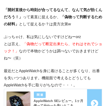
「開封直後から時刻が合ってるなんて、なんて気が効くん
だろう！」
って素直に捉えるか、
「偽物って判断するため
の材料」
として捉えるか？は貴方次第w
ぶっちゃけ、私は気にしないですけどねーorz
とは言え、
「偽物だって断定出来たら、それはそれでショ
ック！」
なので本物かどうかは調べないでおきますけど
ね〜（笑）
最近だとAppleWatchを身に着けることが多くなり、出番
を失いつつあります。機能面で考えるとどうしても
AppleWatchを手に取りがちなので・・・。
AppleWatch SEレビュー。1ヶ月
使って分かった良いところ