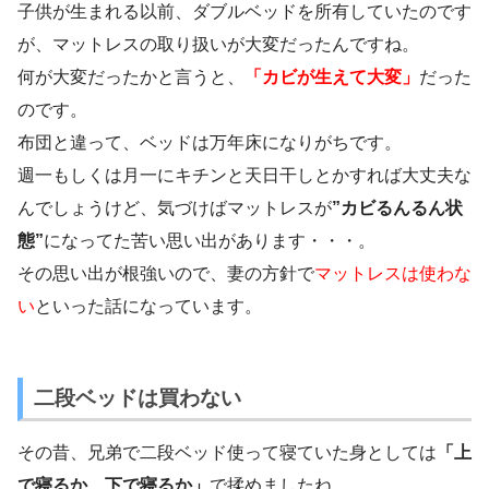
子供が生まれる以前、ダブルベッドを所有していたのです
が、マットレスの取り扱いが大変だったんですね。
何が大変だったかと言うと、
「カビが生えて大変」
だった
のです。
布団と違って、ベッドは万年床になりがちです。
週一もしくは月一にキチンと天日干しとかすれば大丈夫な
んでしょうけど、気づけばマットレスが
”カビるんるん状
態”
になってた苦い思い出があります・・・。
その思い出が根強いので、妻の方針で
マットレスは使わな
い
といった話になっています。
二段ベッドは買わない
その昔、兄弟で二段ベッド使って寝ていた身としては
「上
で寝るか、下で寝るか」
で揉めましたね。