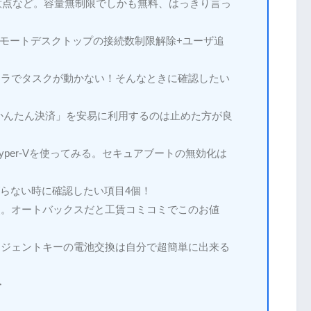
、注意点など。容量無制限でしかも無料、はっきり言っ
2 R2でリモートデスクトップの接続数制限解除+ユーザ追
ジューラでタスクが動かない！そんなときに確認したい
! かんたん決済」を安易に利用するのは止めた方が良
トHyper-Vを使ってみる。セキュアブートの無効化は
がらない時に確認したい項目4個！
点。オートバックスだと工賃コミコミでこのお値
リジェントキーの電池交換は自分で超簡単に出来る
・