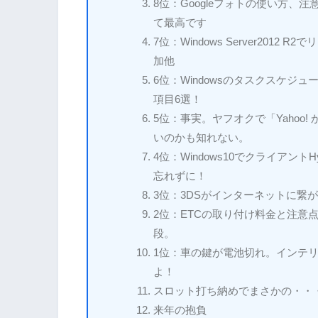
8位：Googleフォトの使い方
て最高です
7位：Windows Server201
加他
6位：Windowsのタスクスケ
項目6選！
5位：事実。ヤフオクで「Yahoo
いのかも知れない。
4位：Windows10でクライアン
忘れずに！
3位：3DSがインターネットに繋
2位：ETCの取り付け料金と注意
段。
1位：車の鍵が電池切れ。インテ
よ！
スロット打ち納めでまさかの・・
来年の抱負