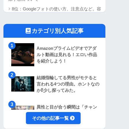
8位：Googleフォトの使い方、注意点など。容
量無制限でしかも無料、はっきり言って最高で
す
カテゴリ別人気記事
7位：Windows Server2012 R2でリモートデス
クトップの接続数制限解除+ユーザ追加他
Amazonプライムビデオでアダ
6位：Windowsのタスクスケジューラでタスク
ルト動画は見れる！エロい作品
が動かない！そんなときに確認したい項目6
を紹介しよう！
選！
5位：事実。ヤフオクで「Yahoo! かんたん決
結婚指輪してる男性がモテると
済」を安易に利用するのは止めた方が良いのか
言われる4つの理由。ホントなの
か⁉︎少し探ってみた。
も知れない。
4位：Windows10でクライアントHyper-Vを使
異性と目が合う瞬間は「チャン
ってみる。セキュアブートの無効化は忘れず
スなのか、それとも・・・。」
に！
その他の記事一覧
あなたはどう思う？
3位：3DSがインターネットに繋がらない時に