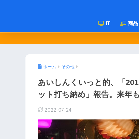
IT
商品
ホーム
その他
あいしんくいっと的、「20
ット打ち納め」報告。来年も( ｀
2022-07-24