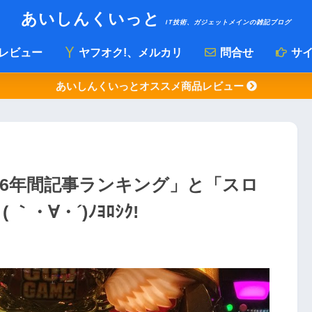
あいしんくいっと
IT技術、ガジェットメインの雑記ブログ
レビュー
ヤフオク!、メルカリ
問合せ
サイ
あいしんくいっとオススメ商品レビュー
16年間記事ランキング」と「スロ
・∀・´)ﾉﾖﾛｼｸ!