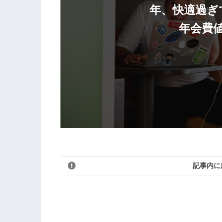
年、快適過ぎ
年会費
記事内に