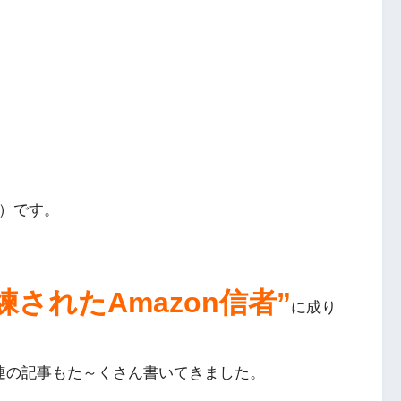
）です。
されたAmazon信者”
に成り
関連の記事もた～くさん書いてきました。