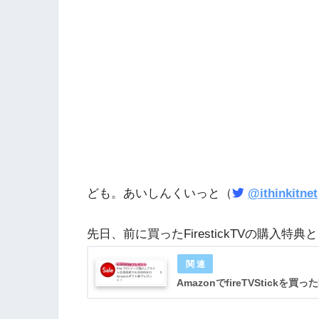
ども。あいしんくいっと（
@ithinkitnet
先日、前に買ったFirestickTVの購入特
AmazonでfireTVStic