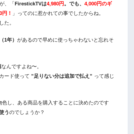
すが、「
FirestickTVは
4,980円
。でも、
4,000円のギ
80円！
」ってのに惹かれての事でしたからね。
した。
（1年）
があるので早めに使っちゃわないと忘れそ
額
なんですよね〜。
トカード使って
”足りない分は追加で払え”
って感じ
を物色し、ある商品を購入することに決めたのです
使う
のでしょうか？