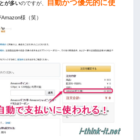
自動かつ優先的に使
とが多い
のですが、
mazon様（笑）