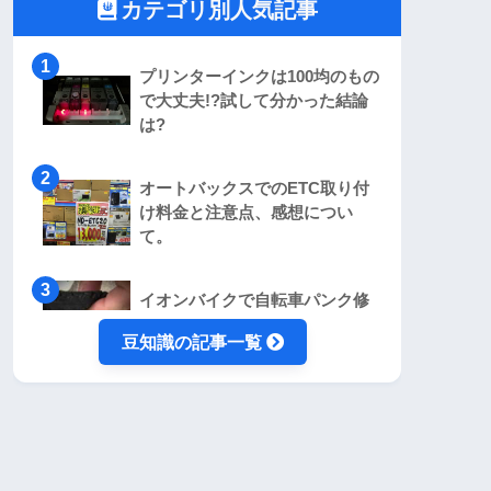
カテゴリ別人気記事
プリンターインクは100均のもの
で大丈夫!?試して分かった結論
は?
オートバックスでのETC取り付
け料金と注意点、感想につい
て。
イオンバイクで自転車パンク修
理！かかった費用、時間につい
豆知識の記事一覧
て