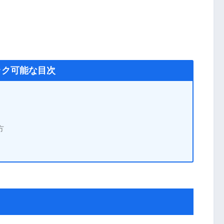
ック可能な目次
方