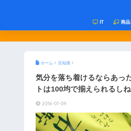
IT
商品
ホーム
豆知識
気分を落ち着けるならあっ
トは100均で揃えられるし
2016-01-09