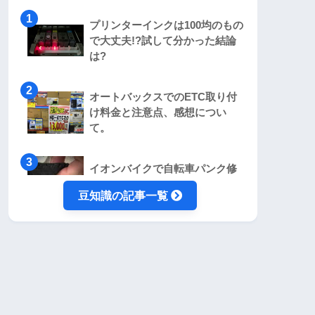
プリンターインクは100均のもの
で大丈夫!?試して分かった結論
は?
オートバックスでのETC取り付
け料金と注意点、感想につい
て。
イオンバイクで自転車パンク修
理！かかった費用、時間につい
豆知識の記事一覧
て