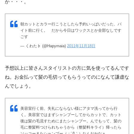
か・・・。
朝カットとカラー行こうとしたら予約いっぱいだった、バ
イト前に行く。 だから今日はワックスとか全部なしです
ごす
— くわた♭ (@Hapymaia)
2011年11月18日
予想以上に皆さんスタイリストの方に気を使ってるんです
ね。お金払って髪の毛切ってもらうってのになんて謙虚な
んでしょう。
美容室行く前、失礼にならない様にアタマ洗ってから行
く。美容室ではまずシャンプーしてからカットで、カット
後は髪の毛流すためにまたシャンプー。んでもって、髪の
毛に整髪料つけられちゃうから（整髪料キライ）帰ったら
ソッコーまたシャンプー（；´Д｀）なんだかなぁ