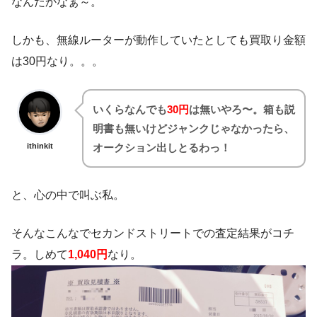
なんだかなぁ～。
しかも、無線ルーターが動作していたとしても買取り金額
は30円なり。。。
いくらなんでも
30円
は無いやろ〜。箱も説
明書も無いけどジャンクじゃなかったら、
ithinkit
オークション出しとるわっ！
と、心の中で叫ぶ私。
そんなこんなでセカンドストリートでの査定結果がコチ
ラ。しめて
1,040円
なり。