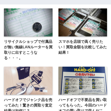
リサイクルショップで付属品
スマホを店頭で高く売りた
が無い無線LANルーターを買
い！買取金額を比較してみた
取りに出すとこうな
結果！
る・・・。
ハードオフでジャンク品を売
ハードオフで不要品を買い取
ってみた！驚きの買取り査定
ってもらった。今回のハード
結果は如何に？
オフの買い取りで学んだこ