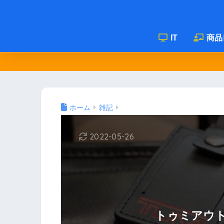
IT
商品
ホーム
雑記
2022-05-26
トゥミアウ